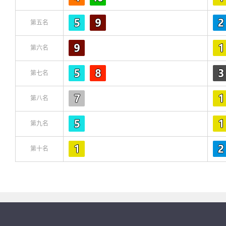
第五名
第六名
第七名
第八名
第九名
第十名