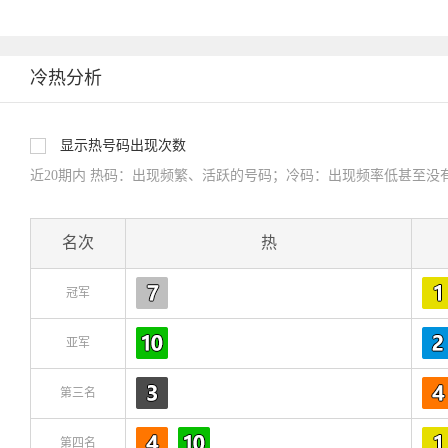
冷热分析
显示热号码出现次数
1
近20期内 热码：出现频繁、活跃的号码；冷码：出现频率低甚至
名次
热
冠军
亚军
第三名
第四名