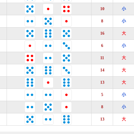
10
小
8
小
16
大
6
小
11
大
14
大
13
大
5
小
8
小
13
大