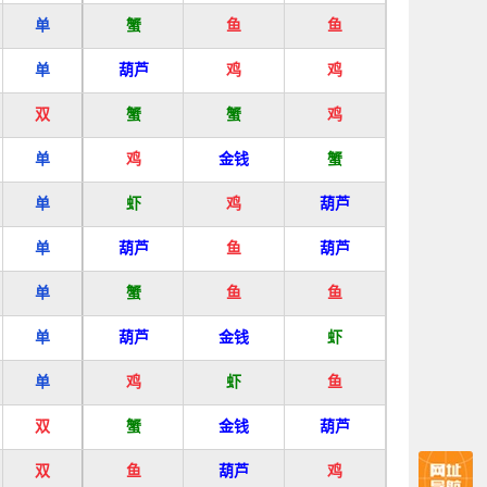
单
蟹
鱼
鱼
单
葫芦
鸡
鸡
双
蟹
蟹
鸡
单
鸡
金钱
蟹
单
虾
鸡
葫芦
单
葫芦
鱼
葫芦
单
蟹
鱼
鱼
单
葫芦
金钱
虾
单
鸡
虾
鱼
双
蟹
金钱
葫芦
双
鱼
葫芦
鸡