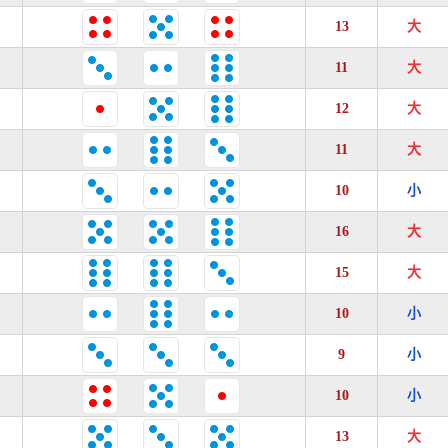
13
大
11
大
12
大
11
大
10
小
16
大
15
大
10
小
9
小
10
小
13
大