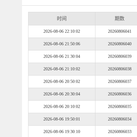
时间
期数
2026-08-06 22:10:02
20260806041
2026-08-06 21:50:06
20260806040
2026-08-06 21:30:04
20260806039
2026-08-06 21:10:02
20260806038
2026-08-06 20:50:02
20260806037
2026-08-06 20:30:04
20260806036
2026-08-06 20:10:02
20260806035
2026-08-06 19:50:01
20260806034
2026-08-06 19:30:10
20260806033