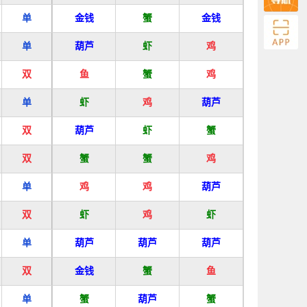
单
金钱
蟹
金钱
单
葫芦
虾
鸡
双
鱼
蟹
鸡
单
虾
鸡
葫芦
双
葫芦
虾
蟹
双
蟹
蟹
鸡
单
鸡
鸡
葫芦
双
虾
鸡
虾
单
葫芦
葫芦
葫芦
双
金钱
蟹
鱼
单
蟹
葫芦
蟹