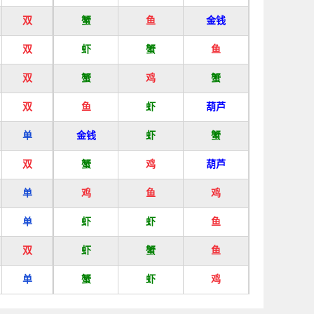
双
蟹
鱼
金钱
双
虾
蟹
鱼
双
蟹
鸡
蟹
双
鱼
虾
葫芦
单
金钱
虾
蟹
双
蟹
鸡
葫芦
单
鸡
鱼
鸡
单
虾
虾
鱼
双
虾
蟹
鱼
单
蟹
虾
鸡