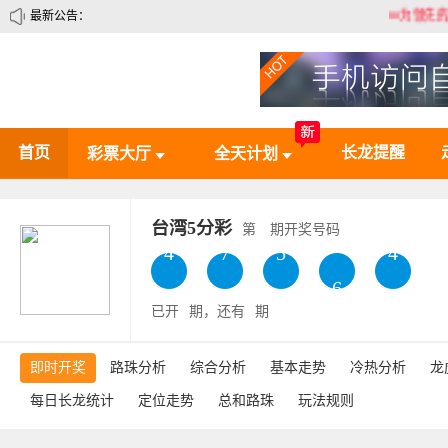
最新公告：
80为领先的互
首页
长龙提醒
彩票大厅
全天计划
台湾5分彩
第
期开奖号码
2
6
8
2
1
已开
期，还有
期
即时开奖
路珠分析
综合分析
基本走势
冷热分析
龙
每日长龙统计
定位走势
总和路珠
玩法规则