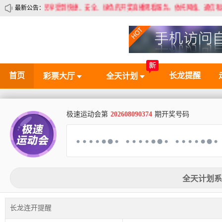
让每个彩民享受到快捷、安全、绿色的开奖直播观看服务。依托网络、通信和数字电视
最新公告：
首页
长龙提醒
彩票大厅
全天计划
极速运动会第
202608090374
期开奖号码
全天计划系
长龙连开提醒